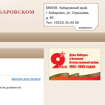
680038, Хабаровский край,
АБАРОВСКОМ
г. Хабаровск, ул. Серышева,
д. 60
Тел.: (4212) 31-44-58
usd.hbr@sudrf.ru
развернуть
показать на карте
версия для печати
рв на должности: