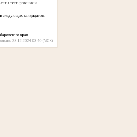
ьтаты тестирования и
рв следующих кандидатов:
баровского края.
ковано 28.12.2024 03:40 (МСК)