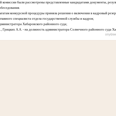
ой комиссии были рассмотрены представленные кандидатами документы, резул
обеседования.
льтатам конкурсной процедуры приняла решения о включении в кадровый резе
 главного специалиста отдела государственной службы и кадров;
администратора Хабаровского районного суда;
., Грицких А.А. - на должность администратора Солнечного районного суда Ха
опубли